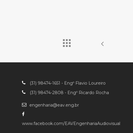
(31) 98474-1651 - Engº Flavio Loureiro
(31) 98474-2808 - Engº Ricardo Rocha
engenharia@eav.eng.br
www.facebook.com/EAVEngenhariaAudiovisual